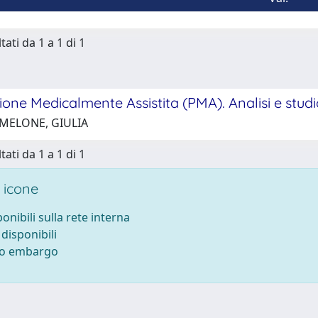
tati da 1 a 1 di 1
one Medicalmente Assistita (PMA). Analisi e studi
 MELONE, GIULIA
tati da 1 a 1 di 1
 icone
ponibili sulla rete interna
 disponibili
tto embargo