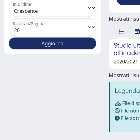
In ordine:
Mostrati risul
Risultati/Pagina
Studio ul
all’incid
2020/2021 
Mostrati risul
Legenda
File dis
File non
File so