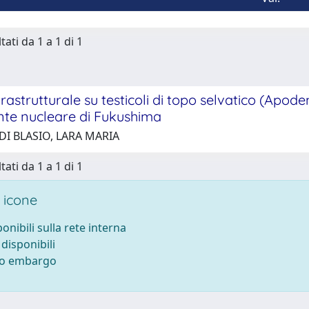
tati da 1 a 1 di 1
trastrutturale su testicoli di topo selvatico (Apo
ente nucleare di Fukushima
DI BLASIO, LARA MARIA
tati da 1 a 1 di 1
 icone
ponibili sulla rete interna
 disponibili
tto embargo