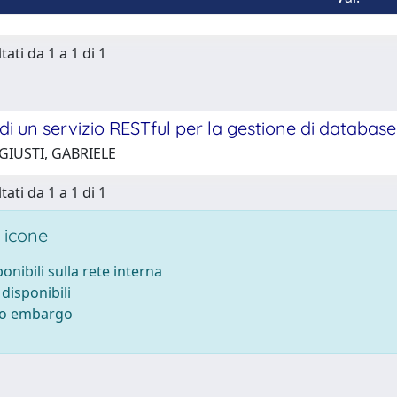
tati da 1 a 1 di 1
di un servizio RESTful per la gestione di database
GIUSTI, GABRIELE
tati da 1 a 1 di 1
 icone
ponibili sulla rete interna
 disponibili
tto embargo