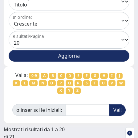
In ordine:
Risultati/Pagina
Vai a:
0-9
A
B
C
D
E
F
G
H
I
J
K
L
M
N
O
P
Q
R
S
T
U
V
W
X
Y
Z
o inserisci le iniziali:
Mostrati risultati da 1 a 20
di 21