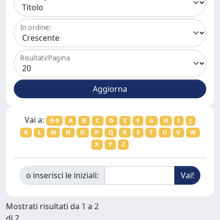
In ordine:
Risultati/Pagina
Vai a:
0-9
A
B
C
D
E
F
G
H
I
J
K
L
M
N
O
P
Q
R
S
T
U
V
W
X
Y
Z
o inserisci le iniziali:
Mostrati risultati da 1 a 2
di 2