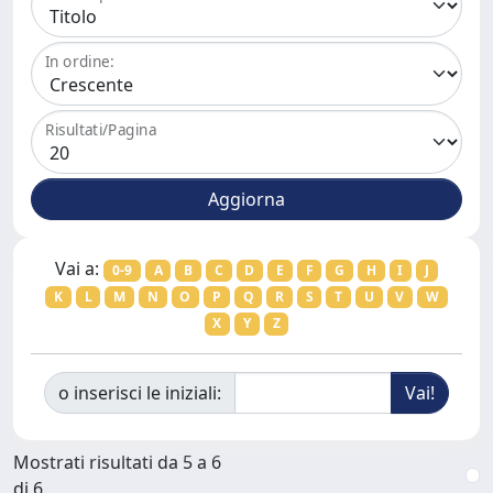
In ordine:
Risultati/Pagina
Vai a:
0-9
A
B
C
D
E
F
G
H
I
J
K
L
M
N
O
P
Q
R
S
T
U
V
W
X
Y
Z
o inserisci le iniziali:
Mostrati risultati da 5 a 6
di 6