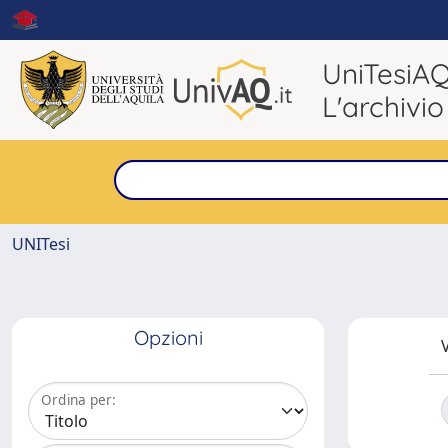
UniTesiA
L'archivio
UNITesi
Opzioni
V
Ordina per: