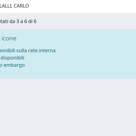
LALLI, CARLO
tati da 3 a 6 di 6
 icone
ponibili sulla rete interna
 disponibili
tto embargo
 cookie
-
Area riservata