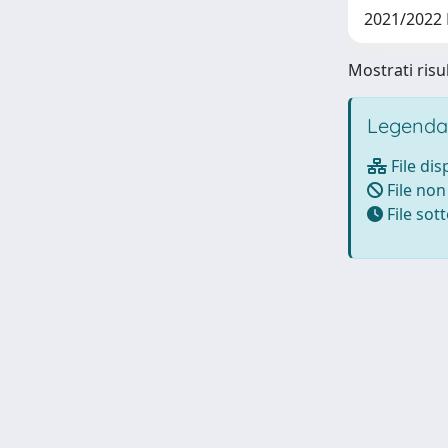
2021/2022 
Mostrati risul
Legenda
File dis
File non
File so
Powered by UNITESI
-
about UNITESI
-
Utilizzo dei