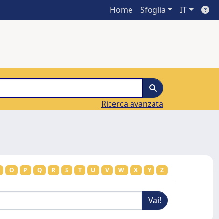
Home
Sfoglia
IT
Ricerca avanzata
O
P
Q
R
S
T
U
V
W
X
Y
Z