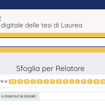
Q
 digitale delle tesi di Laurea
Sfoglia per Relatore
ai a:
0-9
A
B
C
D
E
F
G
H
I
J
K
L
M
N
o inserisci le iniziali: