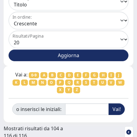
In ordine:
Risultati/Pagina
Vai a:
0-9
A
B
C
D
E
F
G
H
I
J
K
L
M
N
O
P
Q
R
S
T
U
V
W
X
Y
Z
o inserisci le iniziali:
Mostrati risultati da 104 a
116 di 116