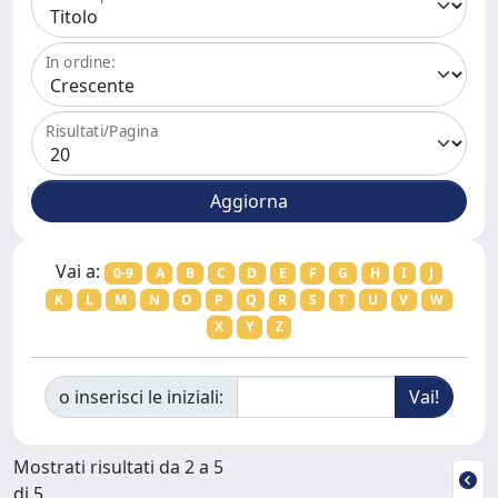
In ordine:
Risultati/Pagina
Vai a:
0-9
A
B
C
D
E
F
G
H
I
J
K
L
M
N
O
P
Q
R
S
T
U
V
W
X
Y
Z
o inserisci le iniziali:
Mostrati risultati da 2 a 5
di 5