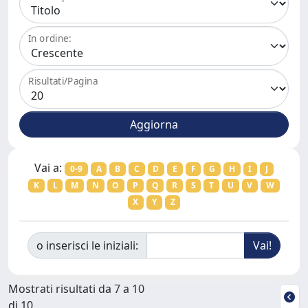
In ordine:
Risultati/Pagina
Vai a:
0-9
A
B
C
D
E
F
G
H
I
J
K
L
M
N
O
P
Q
R
S
T
U
V
W
X
Y
Z
o inserisci le iniziali:
Mostrati risultati da 7 a 10
di 10