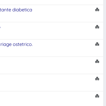
stante diabetica
o
riage ostetrico.