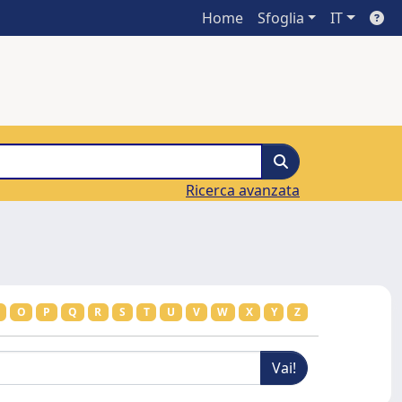
Home
Sfoglia
IT
Ricerca avanzata
O
P
Q
R
S
T
U
V
W
X
Y
Z