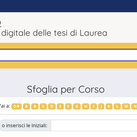
Q
 digitale delle tesi di Laurea
Sfoglia per Corso
ai a:
0-9
A
B
C
D
E
F
G
H
I
J
K
L
M
N
o inserisci le iniziali: