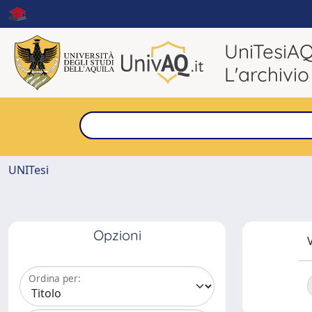
UniTesiA
L'archivio
UNITesi
Opzioni
V
Ordina per: