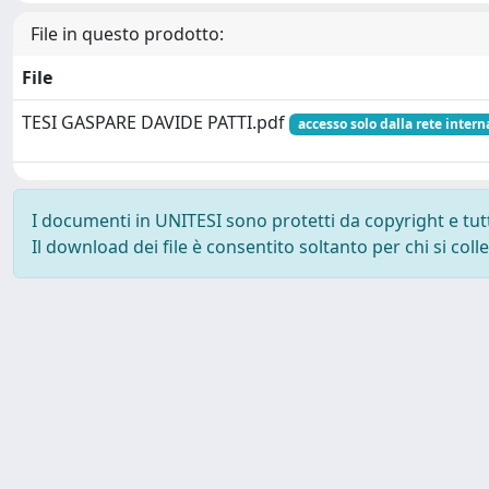
File in questo prodotto:
File
TESI GASPARE DAVIDE PATTI.pdf
accesso solo dalla rete intern
I documenti in UNITESI sono protetti da copyright e tutti 
Il download dei file è consentito soltanto per chi si col
Powered by UNITESI
-
about UNITESI
-
Utilizzo dei