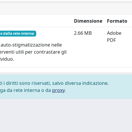
Dimensione
Formato
2.66 MB
Adobe
o dalla rete interna
PDF
i auto-stigmatizzazione nelle
rventi utili per contrastare gli
ividuo.
i diritti sono riservati, salvo diversa indicazione.
lega da rete interna o da
proxy
.