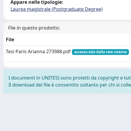
Appare nelle tipologie:
Laurea magistrale (Postgraduate Degree)
File in questo prodotto:
File
Tesi Paris Arianna 273988.pdf
accesso solo dalla rete interna
I documenti in UNITESI sono protetti da copyright e tutti 
Il download dei file è consentito soltanto per chi si col