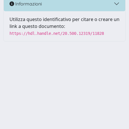
Informazioni
Utilizza questo identificativo per citare o creare un
link a questo documento:
https://hdl.handle.net/20.500.12319/11828
Powered by UNITESI
-
about
UNITESI
-
Utilizzo dei cookie
-
Copyright © 2026