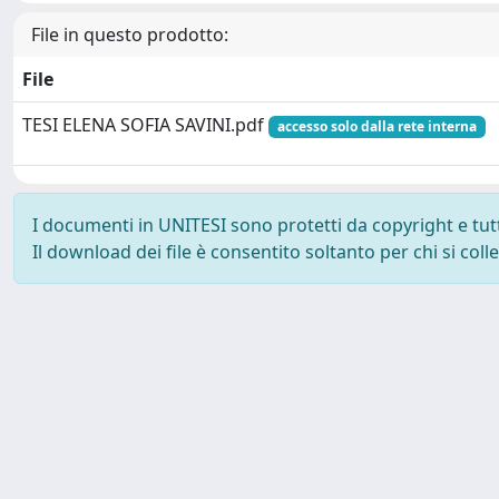
File in questo prodotto:
File
TESI ELENA SOFIA SAVINI.pdf
accesso solo dalla rete interna
I documenti in UNITESI sono protetti da copyright e tutti 
Il download dei file è consentito soltanto per chi si col
Powered by UNITESI
-
about UNITESI
-
Utilizzo dei