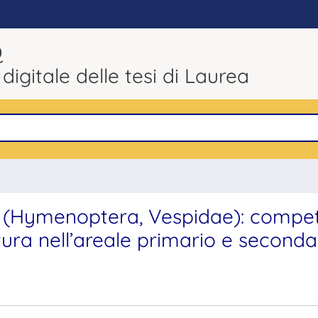
Q
 digitale delle tesi di Laurea
6) (Hymenoptera, Vespidae): compet
tura nell’areale primario e seconda