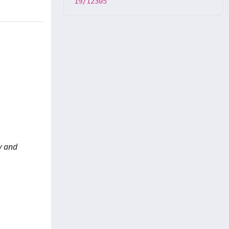
19/12305
y and