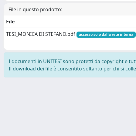
File in questo prodotto:
File
TESI_MONICA DI STEFANO.pdf
accesso solo dalla rete interna
I documenti in UNITESI sono protetti da copyright e tutti 
Il download dei file è consentito soltanto per chi si col
Powered by UNITESI
-
about UNITESI
-
Utilizzo dei