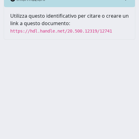
Utilizza questo identificativo per citare o creare un
link a questo documento:
https://hdl.handle.net/20.500.12319/12741
Powered by UNITESI
-
about
UNITESI
-
Utilizzo dei cookie
-
Copyright © 2026
Area riservata