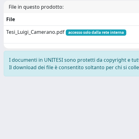
File in questo prodotto:
File
Tesi_Luigi_Camerano.pdf
accesso solo dalla rete interna
I documenti in UNITESI sono protetti da copyright e tutti 
Il download dei file è consentito soltanto per chi si col
Powered by UNITESI
-
about UNITESI
-
Utilizzo dei