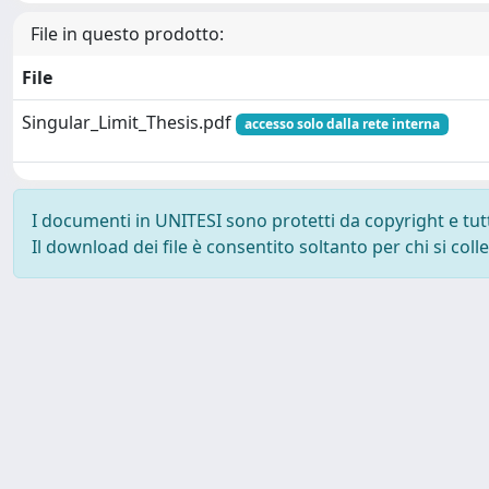
File in questo prodotto:
File
Singular_Limit_Thesis.pdf
accesso solo dalla rete interna
I documenti in UNITESI sono protetti da copyright e tutti 
Il download dei file è consentito soltanto per chi si col
Powered by UNITESI
-
about UNITESI
-
Utilizzo dei