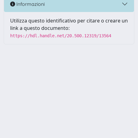
Informazioni
Utilizza questo identificativo per citare o creare un
link a questo documento:
https://hdl.handle.net/20.500.12319/13564
Powered by UNITESI
-
about
UNITESI
-
Utilizzo dei cookie
-
Copyright © 2026