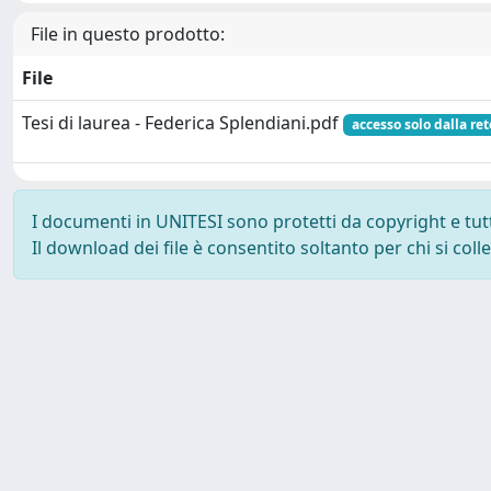
File in questo prodotto:
File
Tesi di laurea - Federica Splendiani.pdf
accesso solo dalla ret
I documenti in UNITESI sono protetti da copyright e tutti 
Il download dei file è consentito soltanto per chi si col
Powered by UNITESI
-
about UNITESI
-
Utilizzo dei