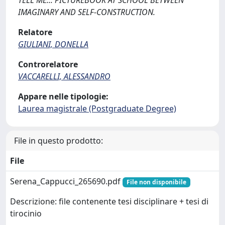
TELL ME... PICTUREBOOK AT SCHOOL BETWEEN
IMAGINARY AND SELF-CONSTRUCTION.
Relatore
GIULIANI, DONELLA
Controrelatore
VACCARELLI, ALESSANDRO
Appare nelle tipologie:
Laurea magistrale (Postgraduate Degree)
File in questo prodotto:
File
Serena_Cappucci_265690.pdf
File non disponibile
Descrizione: file contenente tesi disciplinare + tesi di
tirocinio