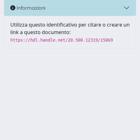
Informazioni
Utilizza questo identificativo per citare o creare un
link a questo documento:
https://hdl.handle.net/20.500.12319/15069
Powered by UNITESI
-
about
UNITESI
-
Utilizzo dei cookie
-
Copyright © 2026