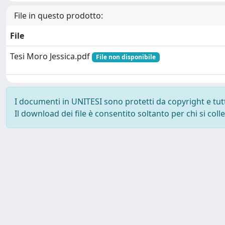
File in questo prodotto:
File
Tesi Moro Jessica.pdf
File non disponibile
I documenti in UNITESI sono protetti da copyright e tutti 
Il download dei file è consentito soltanto per chi si col
Powered by UNITESI
-
about UNITESI
-
Utilizzo dei