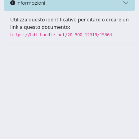
Informazioni
Utilizza questo identificativo per citare o creare un
link a questo documento:
https://hdl.handle.net/20.500.12319/15364
Powered by UNITESI
-
about
UNITESI
-
Utilizzo dei cookie
-
Copyright © 2026
Area riservata