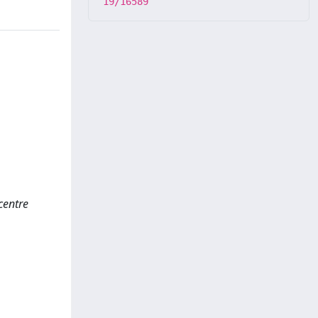
19/16589
centre