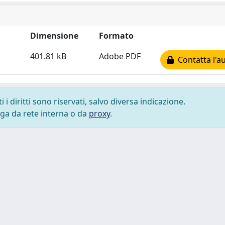
Dimensione
Formato
401.81 kB
Adobe PDF
Contatta l'a
i diritti sono riservati, salvo diversa indicazione.
lega da rete interna o da
proxy
.
 cookie
-
Area riservata