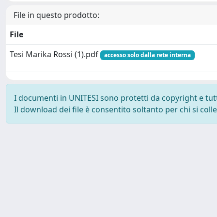
File in questo prodotto:
File
Tesi Marika Rossi (1).pdf
accesso solo dalla rete interna
I documenti in UNITESI sono protetti da copyright e tutti 
Il download dei file è consentito soltanto per chi si col
Powered by UNITESI
-
about UNITESI
-
Utilizzo dei