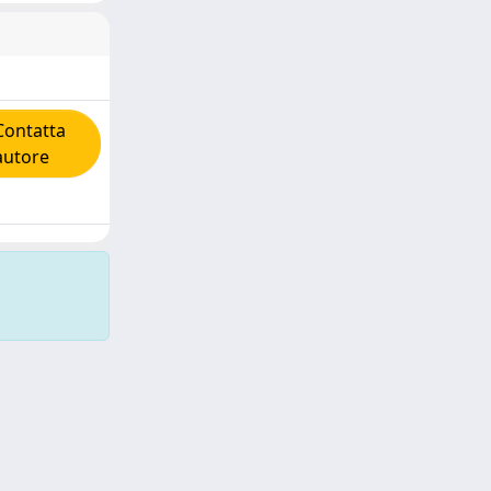
ontatta
'autore