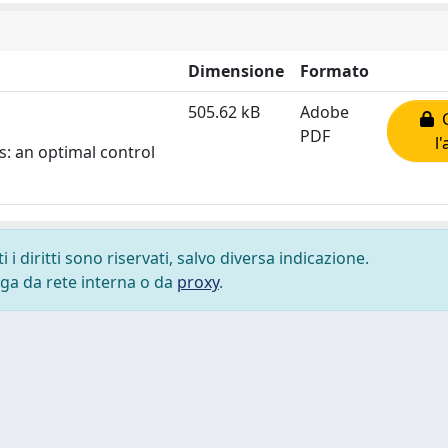
Dimensione
Formato
505.62 kB
Adobe
C
PDF
l
s: аn optimal control
i diritti sono riservati, salvo diversa indicazione.
lega da rete interna o da
proxy
.