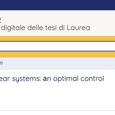
Q
 digitale delle tesi di Laurea
e)
ear systems: аn optimal control