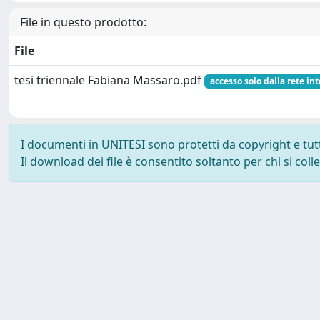
File in questo prodotto:
File
tesi triennale Fabiana Massaro.pdf
accesso solo dalla rete in
I documenti in UNITESI sono protetti da copyright e tutti 
Il download dei file è consentito soltanto per chi si col
Powered by UNITESI
-
about UNITESI
-
Utilizzo dei