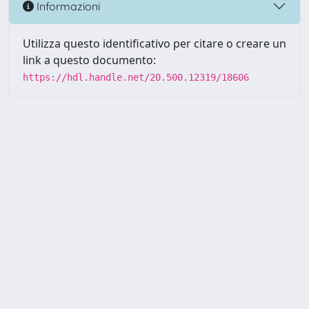
Informazioni
Utilizza questo identificativo per citare o creare un
link a questo documento:
https://hdl.handle.net/20.500.12319/18606
Powered by UNITESI
-
about
UNITESI
-
Utilizzo dei cookie
-
Copyright © 2026
Area riservata