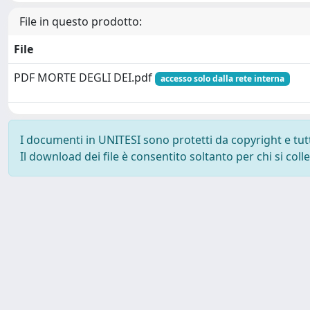
File in questo prodotto:
File
PDF MORTE DEGLI DEI.pdf
accesso solo dalla rete interna
I documenti in UNITESI sono protetti da copyright e tutti 
Il download dei file è consentito soltanto per chi si col
Powered by UNITESI
-
about UNITESI
-
Utilizzo dei