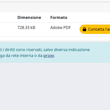
Dimensione
Formato
728.33 kB
Adobe PDF
Contatta l'a
i diritti sono riservati, salvo diversa indicazione.
lega da rete interna o da
proxy
.
 cookie
-
Area riservata