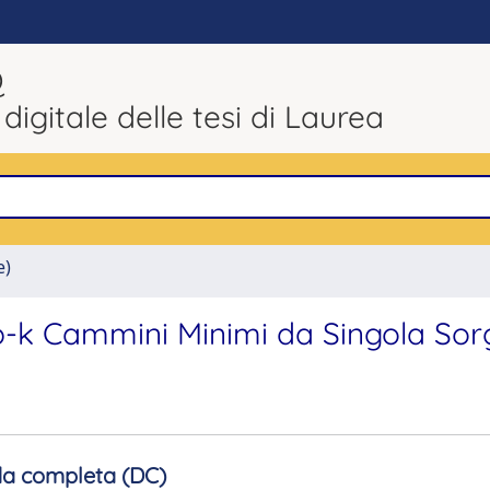
Q
 digitale delle tesi di Laurea
e)
op-k Cammini Minimi da Singola So
a completa (DC)