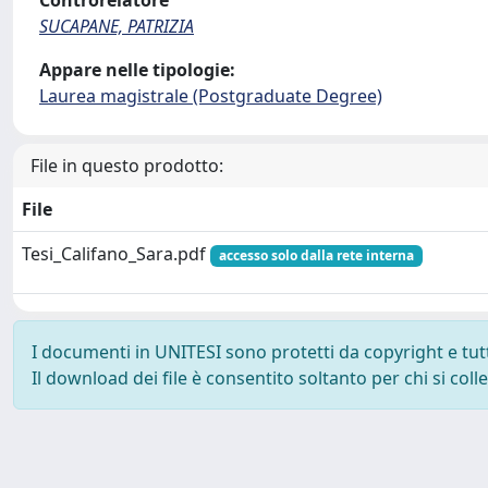
Controrelatore
SUCAPANE, PATRIZIA
Appare nelle tipologie:
Laurea magistrale (Postgraduate Degree)
File in questo prodotto:
File
Tesi_Califano_Sara.pdf
accesso solo dalla rete interna
I documenti in UNITESI sono protetti da copyright e tutti 
Il download dei file è consentito soltanto per chi si col