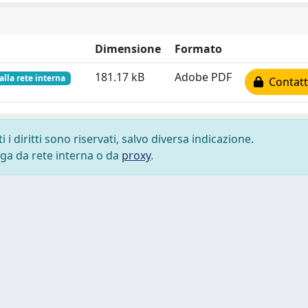
Dimensione
Formato
181.17 kB
Adobe PDF
alla rete interna
Contatta
i diritti sono riservati, salvo diversa indicazione.
lega da rete interna o da
proxy
.
 cookie
-
Area riservata