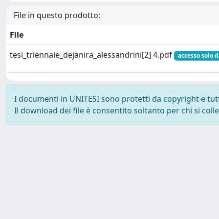
File in questo prodotto:
File
tesi_triennale_dejanira_alessandrini[2] 4.pdf
accesso solo d
I documenti in UNITESI sono protetti da copyright e tutti 
Il download dei file è consentito soltanto per chi si col
Powered by UNITESI
-
about UNITESI
-
Utilizzo dei