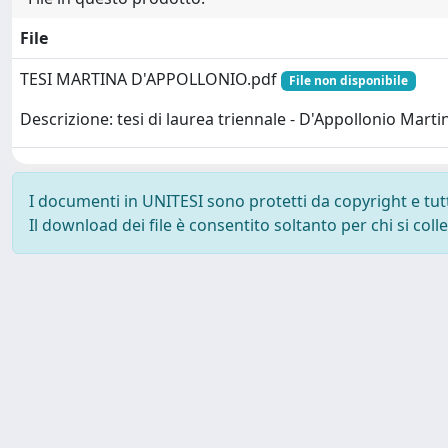
File
TESI MARTINA D'APPOLLONIO.pdf
File non disponibile
Descrizione: tesi di laurea triennale - D'Appollonio Marti
I documenti in UNITESI sono protetti da copyright e tutti 
Il download dei file è consentito soltanto per chi si col
Powered by UNITESI
-
about UNITESI
-
Utilizzo dei