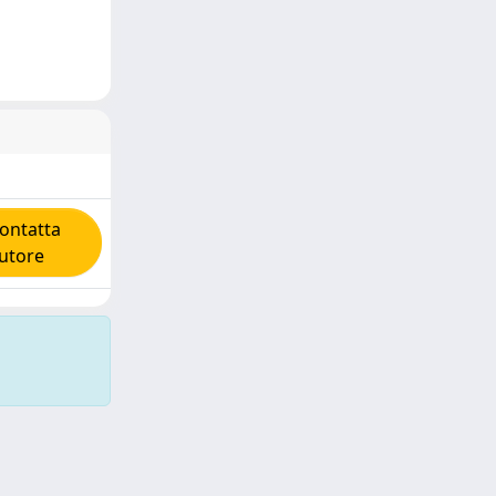
ntatta
autore