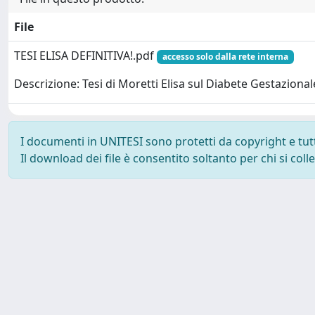
File
TESI ELISA DEFINITIVA!.pdf
accesso solo dalla rete interna
Descrizione: Tesi di Moretti Elisa sul Diabete Gestazional
I documenti in UNITESI sono protetti da copyright e tutti 
Il download dei file è consentito soltanto per chi si col
Powered by UNITESI
-
about UNITESI
-
Utilizzo dei