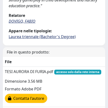
sensory game/play in child development and nursery
education practice.”
Relatore
DOVIGO, FABIO
Appare nelle tipologie:
Laurea triennale (Bachelor's Degree)
File in questo prodotto:
File
TESI AURORA DI FURIA.pdf
accesso solo dalla rete interna
Dimensione 3.56 MB
Formato Adobe PDF
Contatta l'autore