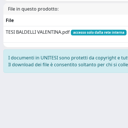
File in questo prodotto:
File
TESI BALDELLI VALENTINA.pdf
accesso solo dalla rete interna
I documenti in UNITESI sono protetti da copyright e tutti 
Il download dei file è consentito soltanto per chi si col
Powered by UNITESI
-
about UNITESI
-
Utilizzo dei