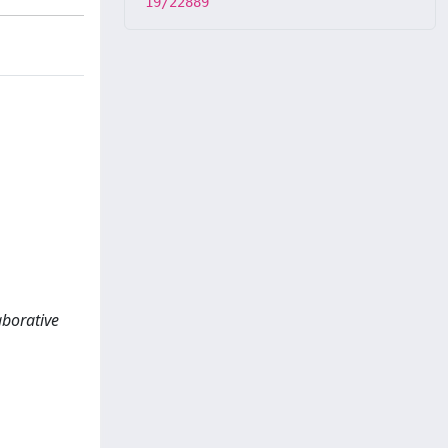
19/22889
aborative