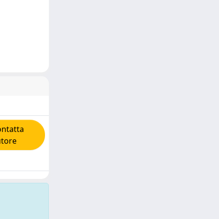
ntatta
utore