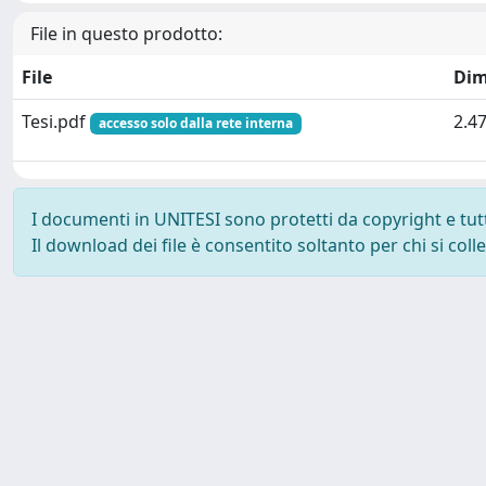
File in questo prodotto:
File
Dim
Tesi.pdf
2.4
accesso solo dalla rete interna
I documenti in UNITESI sono protetti da copyright e tutti 
Il download dei file è consentito soltanto per chi si col
Powered by UNITESI
-
about UNITESI
-
Utilizzo dei