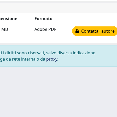
ensione
Formato
7 MB
Adobe PDF
Contatta l'autore
i diritti sono riservati, salvo diversa indicazione.
lega da rete interna o da
proxy
.
 cookie
-
Area riservata