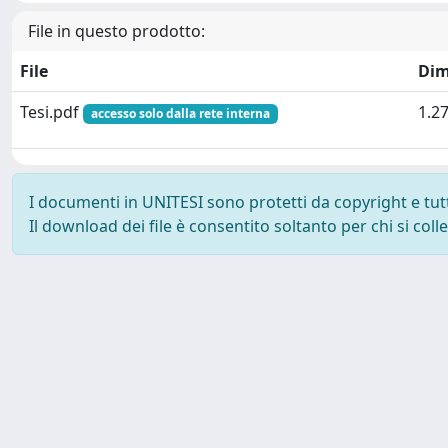
File in questo prodotto:
File
Dim
Tesi.pdf
1.2
accesso solo dalla rete interna
I documenti in UNITESI sono protetti da copyright e tutti 
Il download dei file è consentito soltanto per chi si col
Powered by UNITESI
-
about UNITESI
-
Utilizzo dei