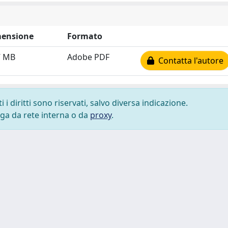
ensione
Formato
7 MB
Adobe PDF
Contatta l'autore
i diritti sono riservati, salvo diversa indicazione.
lega da rete interna o da
proxy
.
 cookie
-
Area riservata