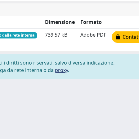
Dimensione
Formato
739.57 kB
Adobe PDF
o dalla rete interna
Contatt
i diritti sono riservati, salvo diversa indicazione.
lega da rete interna o da
proxy
.
 cookie
-
Area riservata