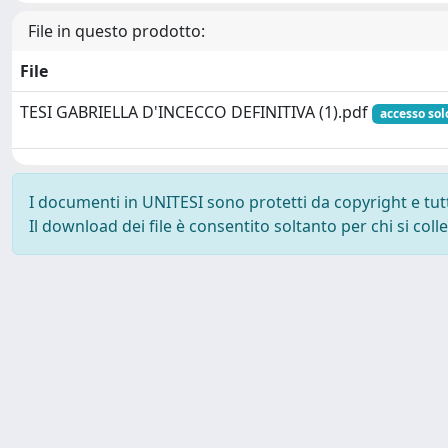
File in questo prodotto:
File
TESI GABRIELLA D'INCECCO DEFINITIVA (1).pdf
accesso sol
I documenti in UNITESI sono protetti da copyright e tutti 
Il download dei file è consentito soltanto per chi si col
Powered by UNITESI
-
about UNITESI
-
Utilizzo dei