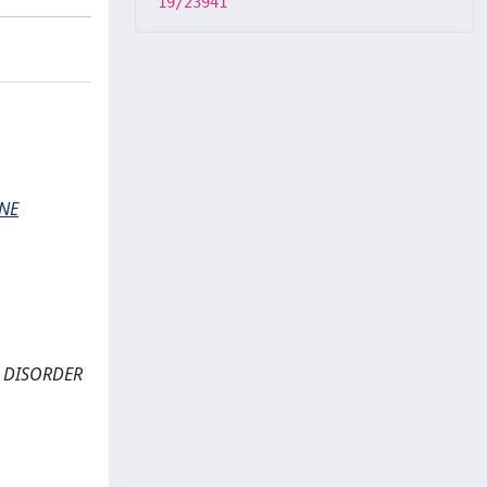
19/23941
ONE
E DISORDER