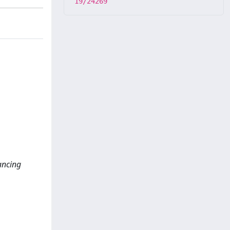
19/24269
nancing