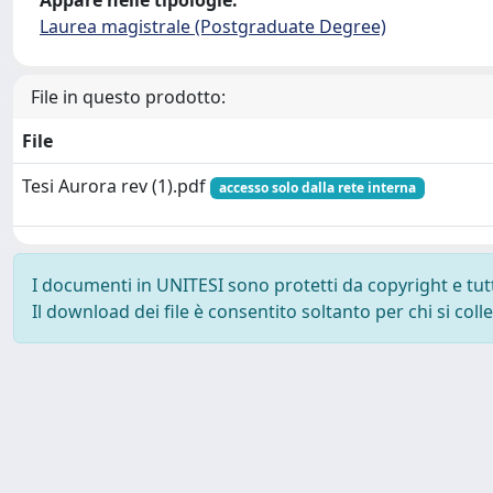
Appare nelle tipologie:
Laurea magistrale (Postgraduate Degree)
File in questo prodotto:
File
Tesi Aurora rev (1).pdf
accesso solo dalla rete interna
I documenti in UNITESI sono protetti da copyright e tutti 
Il download dei file è consentito soltanto per chi si col