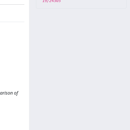
19/24305
arison of