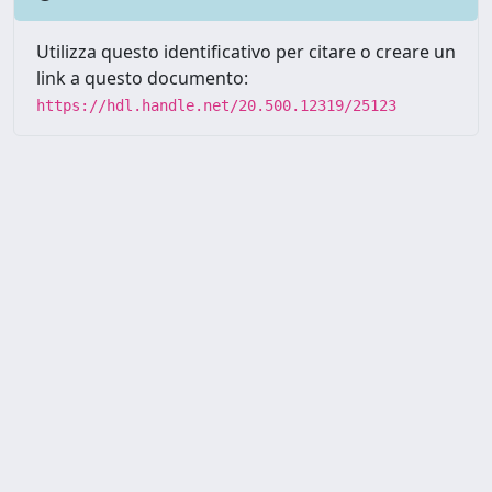
Utilizza questo identificativo per citare o creare un
link a questo documento:
https://hdl.handle.net/20.500.12319/25123
Powered by UNITESI
-
about
UNITESI
-
Utilizzo dei cookie
-
Copyright © 2026
Area riservata