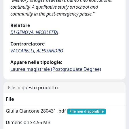
"Memory bridges between trauma and educational
continuity. A qualitative study on school and
community in the post-emergency phase."
Relatore
DI GENOVA, NICOLETTA
Controrelatore
VACCARELLI, ALESSANDRO
Appare nelle tipologie:
Laurea magistrale (Postgraduate Degree)
File in questo prodotto:
File
Giulia Ciancone 280431 .pdf
File non disponibile
Dimensione 4.55 MB